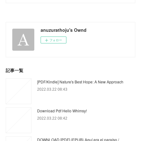
anuzurathoju's Ownd
フォロー
記事一覧
[PDF/Kindle] Nature's Best Hope: A New Approach
2022.03.22 08:43
Download Pdf Hello Whimsy!
2022.03.22 08:42
DOWNLOAD [PDF] {EPUB} Aquí era el paraíso /