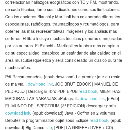
correlacionan hallazgos ecográficos con TC y RM, mostrando,
de cada técnica, tanto sus indicaciones como sus limitaciones.
Con los doctores Bianchi y Martinoli han colaborado diferentes
especialistas, radiólogos, traumatólogos y reumatólogos, para
obtener las más representativas imágenes y los análisis más
certeros. El libro incluye muchas técnicas pioneras o mejoradas
por los autores. El Bianchi - Martinoli es la obra más completa
de su especialidad, establece un estándar de alta calidad en el
área musculoesquelética y será considerado un clásico durante
muchos años.
Pdf Recomendados: {epub download} Le premier jour du reste
de ma vie...
download link
, JOC BRUT EBOOK | MANUEL DE
PEDROLO | Descargar libro PDF EPUB
read book
, MIENTRAS
MADURAN LAS NARANJAS ePub gratis
download link
, [ePub]
EL MUNDO DEL SPECTRUM (3ª EDICION) descargar gratis
download link
, {epub download} Java - Coffret en 2 volumes :
Débutez la programmation objet sous Eclipse
read book
, {epub
download} Big Dance
site
, [PDF] LA GRIFFE (LIVRE + CD)